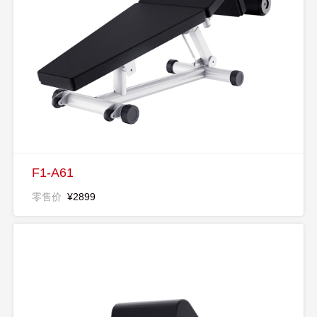
F1-A61
零售价
¥2899