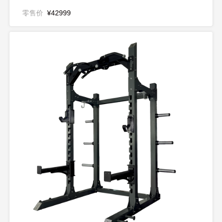
零售价
¥42999